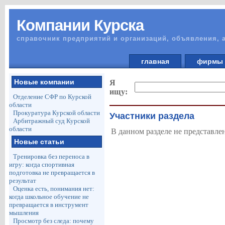
Компании Курска
справочник предприятий и организаций, объявления, 
главная
фирм
Новые компании
Я
ищу:
Отделение СФР по Курской
области
Прокуратура Курской области
Участники раздела
Арбитражный суд Курской
области
В данном разделе не представле
Новые статьи
Тренировка без переноса в
игру: когда спортивная
подготовка не превращается в
результат
Оценка есть, понимания нет:
когда школьное обучение не
превращается в инструмент
мышления
Просмотр без следа: почему