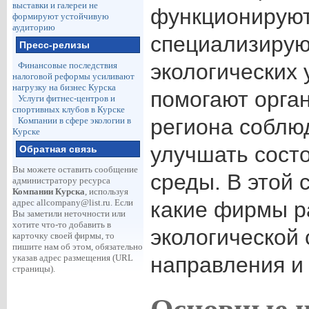
выставки и галереи не
функционируют
формируют устойчивую
аудиторию
специализиру
Пресс-релизы
экологических 
Финансовые последствия
налоговой реформы усиливают
нагрузку на бизнес Курска
помогают орга
Услуги фитнес-центров и
спортивных клубов в Курске
региона соблю
Компании в сфере экологии в
Курске
улучшать сост
Обратная связь
Вы можете оставить сообщение
среды. В этой 
администратору ресурса
Компании Курска
, используя
адрес
allcompany@list.ru
. Если
какие фирмы р
Вы заметили неточности или
хотите что-то добавить в
экологической 
карточку своей фирмы, то
пишите нам об этом, обязательно
указав адрес размещения (URL
направления и
страницы).