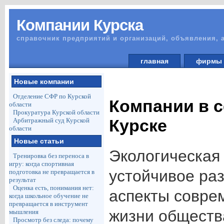
Компании Курска
справочник предприятий и организаций, объявления, 
главная
фирм
Новые компании
Отделение СФР по Курской
Компании в с
области
Прокуратура Курской области
Курске
Арбитражный суд Курской
области
Новые статьи
Экологическая
Тренировка без переноса в
игру: когда спортивная
устойчивое ра
подготовка не превращается в
результат
Оценка есть, понимания нет:
аспекты совре
когда школьное обучение не
превращается в инструмент
жизни общества
мышления
Просмотр без следа: почему